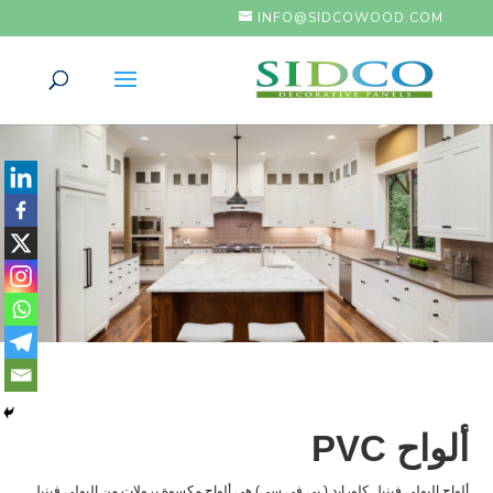
INFO@SIDCOWOOD.COM
ألواح PVC
ألواح البولي فينيل كلورايد ( بي في سي) هي ألواح مكسوة برولات من البولي فينيل